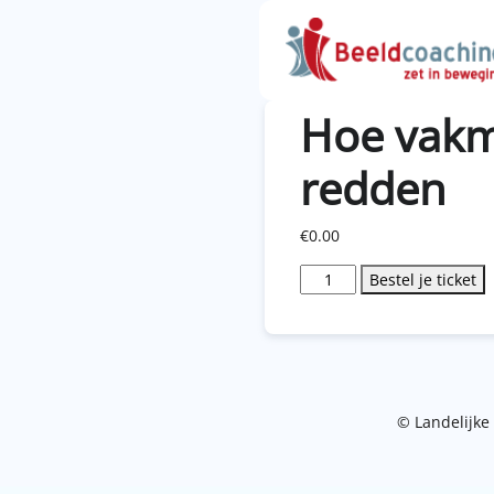
Hoe vakm
redden
€
0.00
Hoe
Bestel je ticket
vakmanschap
de
samenleving
kan
redden
aantal
© Landelijke